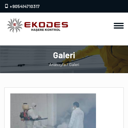
+905414710317
Galeri
Anasayfa
/
Galeri